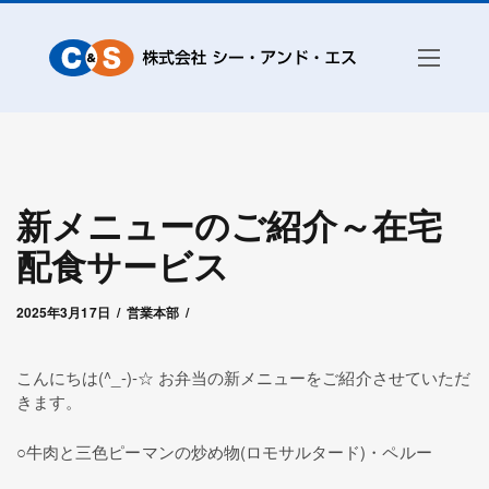
新メニューのご紹介～在宅
配食サービス
2025年3月17日
by
シー・アンド・エス高崎
2025年3月17日
営業本部
こんにちは(^_-)-☆ お弁当の新メニューをご紹介させていただ
きます。
○牛肉と三色ピーマンの炒め物(ロモサルタード)・ペルー