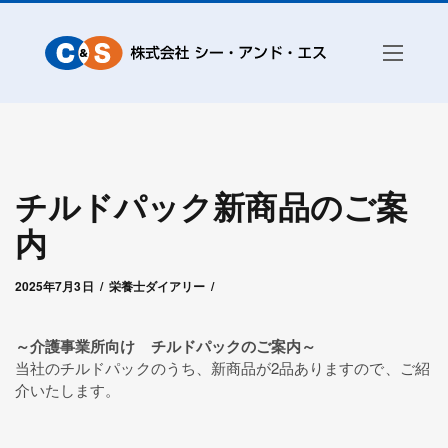
チルドパック新商品のご案
内
2025年7月3日
by
シー・アンド・エス赤城
2025年7月3日
栄養士ダイアリー
～介護事業所向け チルドパックのご案内～
当社のチルドパックのうち、新商品が2品ありますので、ご紹
介いたします。