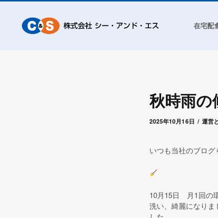
在宅配
秋時雨
2025年10月16日
by
シー・アンド・
2025年10月16日
運営
いつも当社のブログ
10月15日 月1
洗い、綺麗になりま
した。