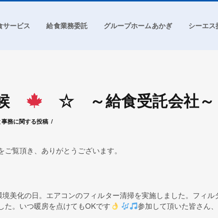
食サービス
給食業務委託
グループホームあかぎ
シーエス
の候
☆ ～給食受託会社～
エス赤城
と事務に関する投稿
をご覧頂き、ありがとうございます。
回の環境美化の日。エアコンのフィルター清掃を実施しました。フィル
した。いつ暖房を点けてもOKです
参加して頂いた皆さん