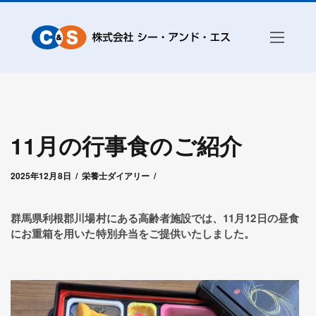
11月の行事食のご紹介
2025年12月8日
by
シー・アンド・エス赤城
2025年12月8日
栄養士ダイアリー
群馬県利根郡川場村にある高齢者施設では、11月12日の昼食
にお重箱を用いた特別弁当をご提供いたしました。