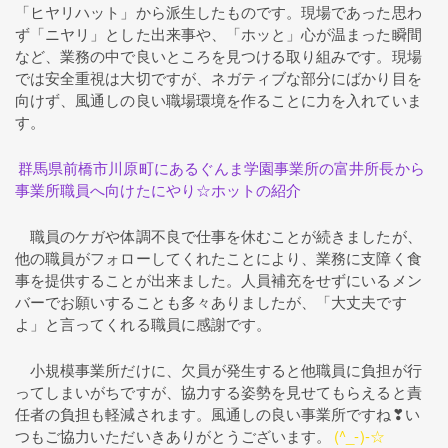
「ヒヤリハット」から派生したものです。現場であった思わ
ず「ニヤリ」とした出来事や、「ホッと」心が温まった瞬間
など、業務の中で良いところを見つける取り組みです。現場
では安全重視は大切ですが、ネガティブな部分にばかり目を
向けず、風通しの良い職場環境を作ることに力を入れていま
す。
群馬県前橋市川原町にあるぐんま学園事業所の富井所長から
事業所職員へ向けたにやり☆ホットの紹介
職員のケガや体調不良で仕事を休むことが続きましたが、
他の職員がフォローしてくれたことにより、業務に支障く食
事を提供することが出来ました。人員補充をせずにいるメン
バーでお願いすることも多々ありましたが、「大丈夫です
よ」と言ってくれる職員に感謝です。
小規模事業所だけに、欠員が発生すると他職員に負担が行
ってしまいがちですが、協力する姿勢を見せてもらえると責
任者の負担も軽減されます。風通しの良い事業所ですね❣い
つもご協力いただいきありがとうございます。
(^_-)-☆