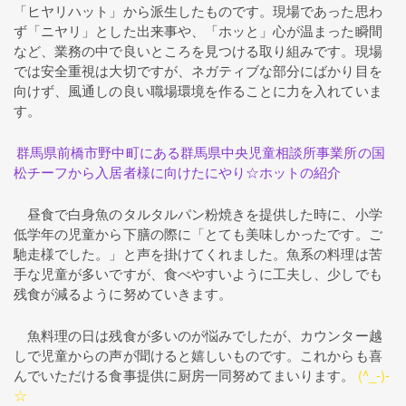
「ヒヤリハット」から派生したものです。現場であった思わ
ず「ニヤリ」とした出来事や、「ホッと」心が温まった瞬間
など、業務の中で良いところを見つける取り組みです。現場
では安全重視は大切ですが、ネガティブな部分にばかり目を
向けず、風通しの良い職場環境を作ることに力を入れていま
す。
群馬県前橋市野中町にある群馬県中央児童相談所事業所の国
松チーフから入居者様に向けたにやり☆ホットの紹介
昼食で白身魚のタルタルパン粉焼きを提供した時に、小学
低学年の児童から下膳の際に「とても美味しかったです。ご
馳走様でした。」と声を掛けてくれました。魚系の料理は苦
手な児童が多いですが、食べやすいように工夫し、少しでも
残食が減るように努めていきます。
魚料理の日は残食が多いのが悩みでしたが、カウンター越
しで児童からの声が聞けると嬉しいものです。これからも喜
んでいただける食事提供に厨房一同努めてまいります。
(^_-)-
☆