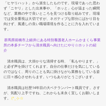
「ヒヤリハット」から派生したものです。現場であった思わ
ず「ニヤリ」とした出来事や、「ホッと」心が温まった瞬間
など、業務の中で良いところを見つける取り組みです。現場
では安全重視は大切ですが、ネガティブな部分にばかり目を
向けず、風通しの良い職場環境を作ることに力を入れていま
す。
群馬県前橋市上細井にある特別養護老人ホームかまくら事業
所の本多チーフから清水職員へ向けたにやり☆ホットの紹
介
清水職員は、大掛かりな清掃する時、「私もやります。」
と必ず声を掛けてくれます。自分の仕事だけを気にしている
のではなく、周りのことも気に掛けながら業務をしている姿
に日々感心させれらます。いつもありがとうございます。
清水職員は社歴14年目の大ベテランパート職員です。さす
が、気配り上手ですね、これからも末永く宜しくお願いしま
す。
(^_-)-☆