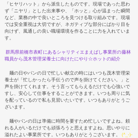
「ヒヤリハット」から派生したものです。現場であった思わ
ず「ニヤリ」とした出来事や、「ホッと」心が温まった瞬間
など、業務の中で良いところを見つける取り組みです。現場
では安全重視は大切ですが、ネガティブな部分にばかり目を
向けず、風通しの良い職場環境を作ることに力を入れていま
す。
群馬県前橋市表町にあるシャリティエまえばし事業所の藤林
職員から茂木管理栄養士に向けたにやり☆ホットの紹介
麺の日やパンの日で忙しい献立の時にはいつも茂木管理栄
養士が「忙しかったら手伝うので声を掛けてください。」と
声を掛けてくれます。そう言ってもらえるだけでも心強いで
すし、安心して仕事をすることができます。いつも周りに気
を配っているので私も見習いたいです。いつもありがとうご
ざいます。
麺やパンの日は準備に時間を要すため忙しいですよね。頼
れる人がいるだけでも頑張ろうと思えますよね。思いやりに
溢れたよい事業所です。いつもありがとうございます。
(^_-)-